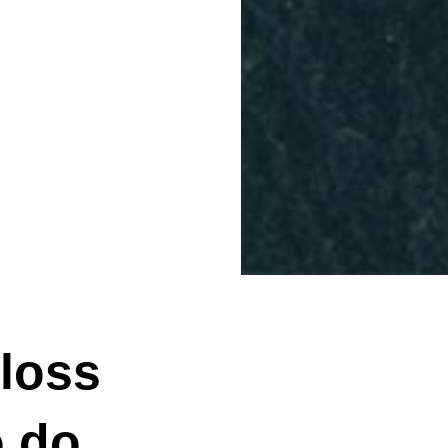
-loss
o do