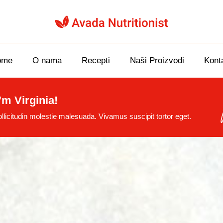
ome
O nama
Recepti
Naši Proizvodi
Kont
’m Virginia!
licitudin molestie malesuada. Vivamus suscipit tortor eget.