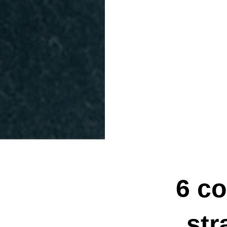
6 co
str