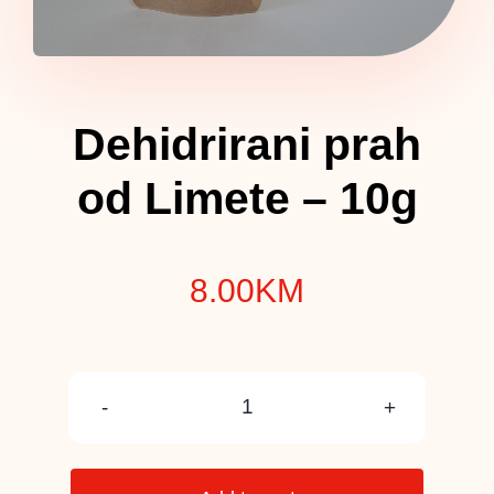
Dehidrirani prah
od Limete – 10g
8.00
KM
Dehidrirani
prah