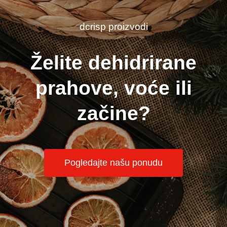
dcrisp proizvodi
Želite dehidrirane
prahove, voće ili
začine?
Pogledajte našu ponudu