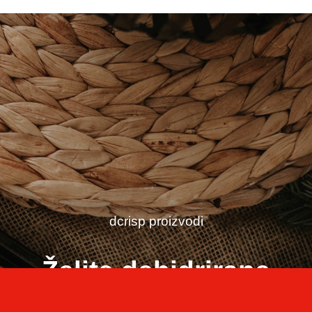
dcrisp proizvodi
Želite dehidrirane
prahove, voće ili