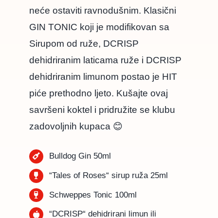
neće ostaviti ravnodušnim. Klasični
GIN TONIC koji je modifikovan sa
Sirupom od ruže, DCRISP
dehidriranim laticama ruže i DCRISP
dehidriranim limunom postao je HIT
piće prethodno ljeto. Kušajte ovaj
savršeni koktel i pridružite se klubu
zadovoljnih kupaca 😊
Bulldog Gin 50ml
“Tales of Roses“ sirup ruža 25ml
Schweppes Tonic 100ml
“DCRISP“ dehidrirani limun ili