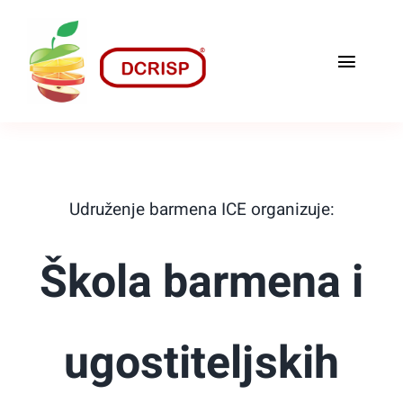
Skip
to
Toggle
content
Naviga
Home
O nama
Udruženje barmena ICE organizuje:
Recepti
Škola barmena i
Naši Proizvodi
Kontakt
ugostiteljskih