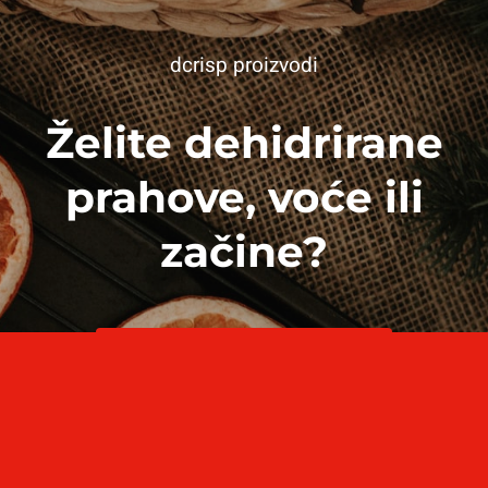
dcrisp proizvodi
Želite dehidrirane
prahove, voće ili
začine?
Pogledajte našu ponudu