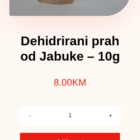
Dehidrirani prah
od Jabuke – 10g
8.00
KM
Dehidrirani
prah