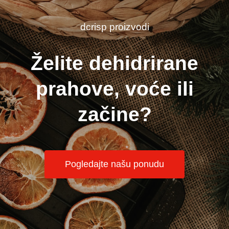
dcrisp proizvodi
Želite dehidrirane
prahove, voće ili
začine?
Pogledajte našu ponudu